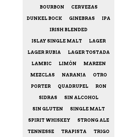
BOURBON
CERVEZAS
DUNKEL BOCK
GINEBRAS
IPA
IRISH BLENDED
ISLAY SINGLE MALT
LAGER
LAGER RUBIA
LAGER TOSTADA
LAMBIC
LIMÓN
MARZEN
MEZCLAS
NARANJA
OTRO
PORTER
QUADRUPEL
RON
SIDRAS
SIN ALCOHOL
SIN GLUTEN
SINGLE MALT
SPIRIT WHISKEY
STRONG ALE
TENNESSE
TRAPISTA
TRIGO