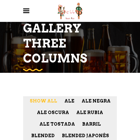
GALLERY
THREE
COLUMNS
SHOW ALL
ALE
ALE NEGRA
ALE OSCURA
ALE RUBIA
ALE TOSTADA
BARRIL
BLENDED
BLENDED JAPONÉS