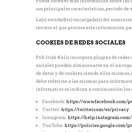
Puede obtener más información sobre las coo
sus principales características, periodo de e
La(s) entidad(es) encargada(s) del suminist
tercero el que procese esta información pa
COOKIES DE REDES SOCIALES
Pub Irish Kells
incorpora plugins de redes s
sociales pueden almacenarse en el navegado
de datos y de cookies, siendo ellos mismos, 
debe referirse a las mismas para informarse
informativo se indican a continuación los e
Facebook:
https://www.facebook.com/po
Twitter:
https://twitter.com/es/privacy
Instagram:
https://help.instagram.com
YouTube:
https://policies.google.com/