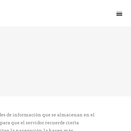
ACTO
ades de información que se almacenan en el
para que el servidor recuerde cierta
itan la navegación, la hacen más