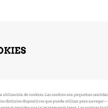
BRAS
WHISKYS
RONES
LICORES
CONT
OKIES
la utilización de cookies. Las cookies son pequeñas cantid
os distintos dispositivos que pueda utilizar para navegar— 
te el servidor que la implementó leerá. Las cookies facil