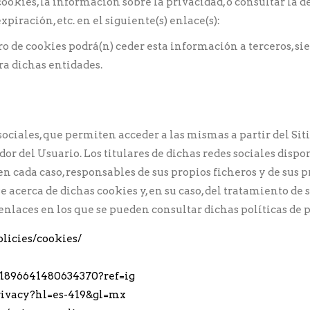
kies, la información sobre la privacidad, o consultar la des
xpiración, etc. en el siguiente(s) enlace(s):
ro de cookies podrá(n) ceder esta información a terceros, sie
ra dichas entidades.
ociales, que permiten acceder a las mismas a partir del Siti
r del Usuario. Los titulares de dichas redes sociales dispon
en cada caso, responsables de sus propios ficheros y de sus p
 acerca de dichas cookies y, en su caso, del tratamiento de
nlaces en los que se pueden consultar dichas políticas de p
licies/cookies/
/1896641480634370?ref=ig
privacy?hl=es-419&gl=mx