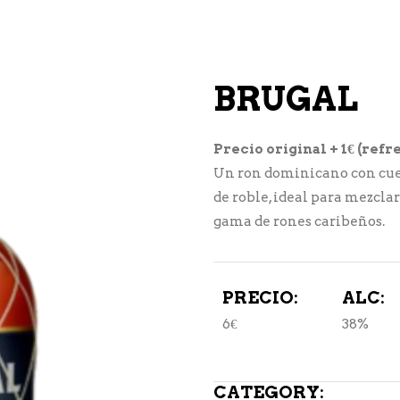
BRUGAL
Precio original + 1€ (re
Un ron dominicano con cuer
de roble, ideal para mezclar
gama de rones caribeños.
PRECIO:
ALC:
6€
38%
CATEGORY: