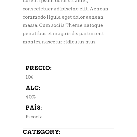
Lorem ipsum dolor sit amet,
consectetuer adipiscing elit. Aenean
commodo ligula eget dolor aenean
massa. Cum sociis Theme natoque
penatibus et magnis dis parturient
montes, nascetur ridiculus mus.
PRECIO:
10€
ALC:
40%
PAÍS:
Escocia
CATEGORY: