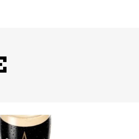
BRAS
WHISKYS
RONES
LICORES
CONT
E