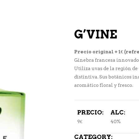
G’VINE
Precio original + 1€ (re
Ginebra francesa innovadora
Utiliza uvas de la región d
distintiva. Sus botánicos inc
aromático floral y fresco.
PRECIO:
ALC:
9€
40%
CATEGORY: